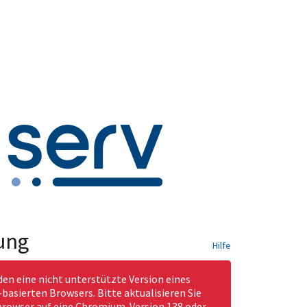
ung
Hilfe
den eine nicht unterstützte Version eines
asierten Browsers. Bitte aktualisieren Sie
rowser auf eine Chromium-Version 138 oder